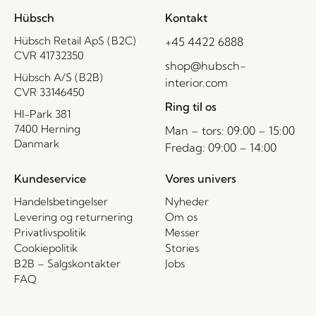
Hübsch
Kontakt
Hübsch Retail ApS (B2C)
+45 4422 6888
CVR 41732350
shop@hubsch-
Hübsch A/S (B2B)
interior.com
CVR 33146450
Ring til os
HI-Park 381
7400 Herning
Man – tors: 09:00 – 15:00
Danmark
Fredag: 09:00 – 14:00
Kundeservice
Vores univers
Handelsbetingelser
Nyheder
Levering og returnering
Om os
Privatlivspolitik
Messer
Cookiepolitik
Stories
B2B – Salgskontakter
Jobs
FAQ