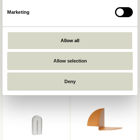
Marketing
Allow all
Sui Kande Bubbles Klar
Sculpt Bogstøtte Blå/Klar
Allow selection
199,00
kr.
859,00
kr.
Tilføj til kurv
Tilføj til kurv
Deny