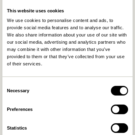
This website uses cookies
Relaterede varer
We use cookies to personalise content and ads, to
provide social media features and to analyse our traffic.
We also share information about your use of our site with
our social media, advertising and analytics partners who
may combine it with other information that you’ve
provided to them or that they’ve collected from your use
of their services.
Consent
Necessary
Kanso Skrivebordsordner
Socle Bogstøtte Natur
Selection
Gul
419,00
kr.
309,00
kr.
Preferences
Tilføj til kurv
Tilføj til kurv
Statistics