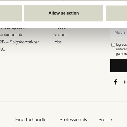
undeservice
Vores univers
Let's St
Tilmeld
andelsbetingelser
Nyheder
Allow selection
til at f
evering og returnering
Om os
rivatlivspolitik
Messer
ookiepolitik
Stories
2B – Salgskontakter
Jobs
Jeg ac
AQ
enhver
gamme
Find forhandler
Professionals
Presse