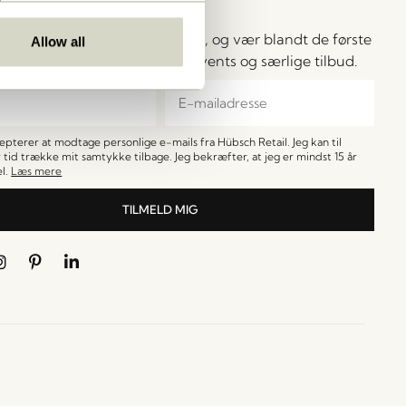
ay in Touch!
 dig vores Hübsch-nyhedsbrev, og vær blandt de første
Allow all
å besked om nyheder, udsalg, events og særlige tilbud.
cepterer at modtage personlige e-mails fra Hübsch Retail. Jeg kan til
 tid trække mit samtykke tilbage. Jeg bekræfter, at jeg er mindst 15 år
l.
Læs mere
TILMELD MIG