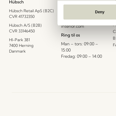
Hübsch
Kontakt
K
Hübsch Retail ApS (B2C)
+45 4422 6888
H
Deny
CVR 41732350
L
shop@hubsch-
P
Hübsch A/S (B2B)
interior.com
CVR 33146450
C
Ring til os
B
HI-Park 381
Man – tors: 09:00 –
F
7400 Herning
15:00
Danmark
Fredag: 09:00 – 14:00