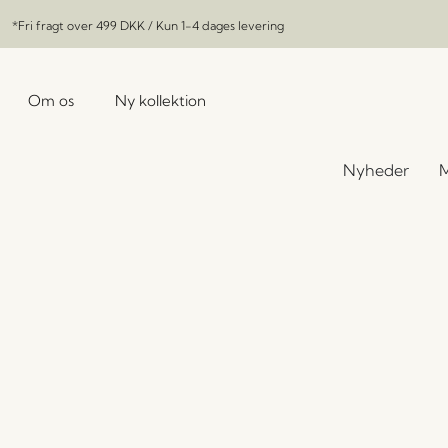
*Fri fragt over
499 DKK
/ Kun 1-4 dages levering
Om os
Ny kollektion
Nyheder
M