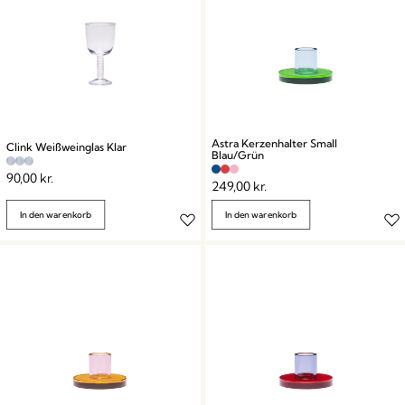
Astra Kerzenhalter Small
Clink Weißweinglas Klar
Blau/Grün
90,00
kr.
249,00
kr.
In den warenkorb
In den warenkorb