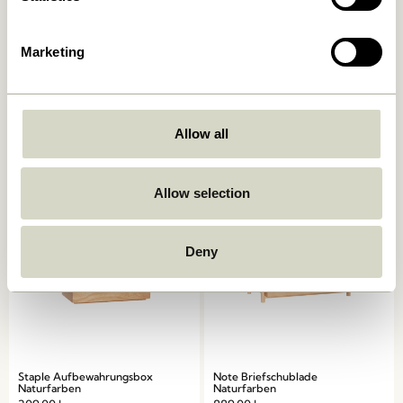
Marketing
Afour Tablett Naturfarben
Beak Klammern
Messingfarben (8er Set)
649,00
kr.
329,00
kr.
Allow all
In den warenkorb
In den warenkorb
Allow selection
Deny
Staple Aufbewahrungsbox
Note Briefschublade
Naturfarben
Naturfarben