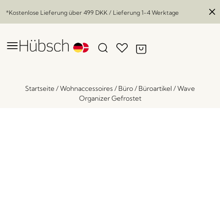
*Kostenlose Lieferung über
499 DKK
/ Lieferung 1-4 Werktage
Startseite
/
Wohnaccessoires
/
Büro
/
Büroartikel
/
Wave
Organizer Gefrostet