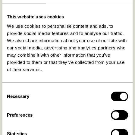
This website uses cookies
We use cookies to personalise content and ads, to
provide social media features and to analyse our traffic.
We also share information about your use of our site with
our social media, advertising and analytics partners who
may combine it with other information that you’ve
provided to them or that they’ve collected from your use
of their services.
Kanso Schreibtisch
Sortit Organizer
Organizer Gelb
Multifarben (4er Set)
859,00
kr.
309,00
kr.
Consent
In den warenkorb
In den warenkorb
Necessary
Selection
Preferences
Statistics