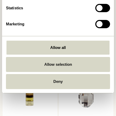
Statistics
Marketing
Kindred Kerzenhalter
Astro Kerzenhalter Rosa
Hellgrau (2er Set)
559,00
kr.
Allow all
559,00
kr.
In den warenkorb
In den warenkorb
Allow selection
Deny