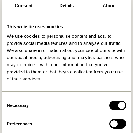
Ähnliche Produkte
Consent
Details
About
This website uses cookies
We use cookies to personalise content and ads, to
provide social media features and to analyse our traffic.
We also share information about your use of our site with
our social media, advertising and analytics partners who
may combine it with other information that you’ve
provided to them or that they’ve collected from your use
of their services.
Doodle Kerzenhalter Blau
Block Kerzenhalter
Braun/Green & Gray/Rosa
(2er Set)
76,00
kr.
419,00
kr.
Consent
In den warenkorb
In den warenkorb
Necessary
Selection
Preferences