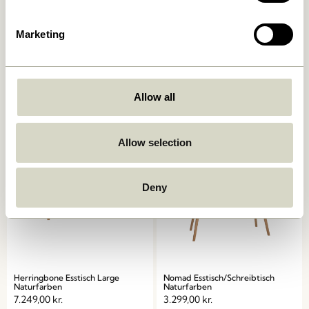
Marketing
Oblique Esstisch Runde
Ground Esstisch Square
Olive
Naturfarben
7.249,00
kr.
6.599,00
kr.
Allow all
In den warenkorb
In den warenkorb
Allow selection
Deny
Herringbone Esstisch Large
Nomad Esstisch/Schreibtisch
Naturfarben
Naturfarben
7.249,00
kr.
3.299,00
kr.