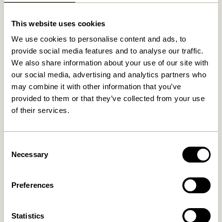
This website uses cookies
We use cookies to personalise content and ads, to
provide social media features and to analyse our traffic.
We also share information about your use of our site with
our social media, advertising and analytics partners who
may combine it with other information that you’ve
Hock Esstisch Schwarz
Oblique Esstisch
provided to them or that they’ve collected from your use
Rechkteckige Schwarz
4.999,00
kr.
of their services.
8.899,00
kr.
In den warenkorb
In den warenkorb
Consent
Necessary
Selection
Preferences
Statistics