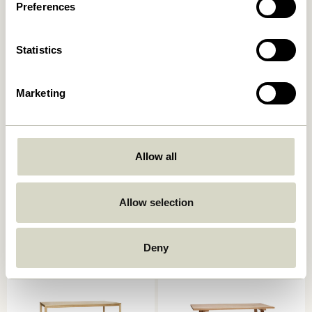
Preferences
Statistics
Marketing
Allow all
Oblique Esstisch Runde
Acorn Esstisch Naturfarben
Olive
6.249,00
kr.
Allow selection
6.599,00
kr.
In den warenkorb
In den warenkorb
Deny