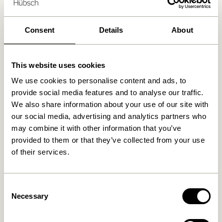
Kostenlose Lieferung über
499 DKK
*
Consent
Details
About
Ähnliche Produkte
This website uses cookies
We use cookies to personalise content and ads, to
provide social media features and to analyse our traffic.
We also share information about your use of our site with
our social media, advertising and analytics partners who
may combine it with other information that you’ve
provided to them or that they’ve collected from your use
of their services.
Hock Esstisch Schwarz
Oblique Esstisch
Consent
Rechkteckige Schwarz
4.999,00
kr.
Necessary
Selection
8.899,00
kr.
In den warenkorb
In den warenkorb