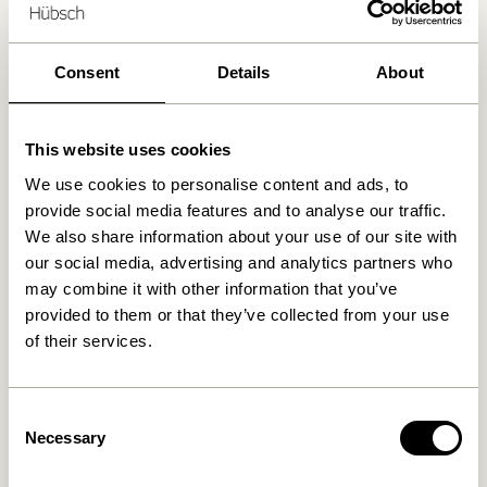
Kostenlose Lieferung über
499 DKK
*
Consent
Details
About
Ähnliche Produkte
This website uses cookies
We use cookies to personalise content and ads, to
provide social media features and to analyse our traffic.
We also share information about your use of our site with
our social media, advertising and analytics partners who
may combine it with other information that you’ve
provided to them or that they’ve collected from your use
of their services.
Hock Esstisch Schwarz
Oblique Esstisch
Consent
Rechkteckige Schwarz
4.999,00
kr.
Necessary
Selection
8.899,00
kr.