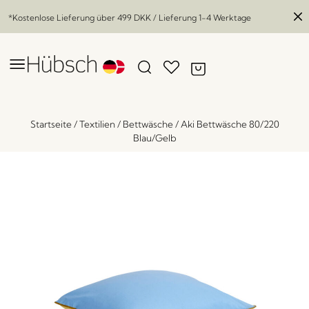
*Kostenlose Lieferung über
499 DKK
/ Lieferung 1-4 Werktage
Startseite
/
Textilien
/
Bettwäsche
/
Aki Bettwäsche 80/220
Blau/Gelb