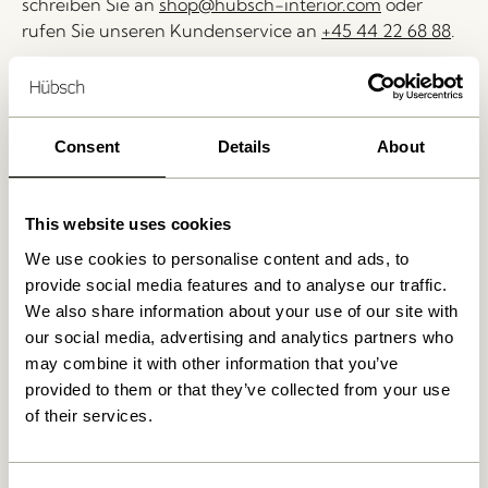
schreiben Sie an
shop@hubsch-interior.com
oder
rufen Sie unseren Kundenservice an
+45 44 22 68 88
.
Lieferung 1-4 Werktage
30 Tage Rückgaberecht
Consent
Details
About
Kostenlose Lieferung über
499 DKK
*
This website uses cookies
Ähnliche Produkte
We use cookies to personalise content and ads, to
provide social media features and to analyse our traffic.
We also share information about your use of our site with
our social media, advertising and analytics partners who
may combine it with other information that you’ve
provided to them or that they’ve collected from your use
of their services.