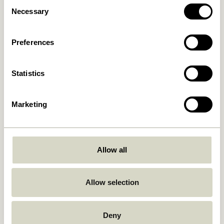
Consent
Necessary
Selection
Block Bettwäsche 60/200
Block Bettwäsche 60/200
Hellblau/ Multifarben
Beige/ Multifarben
Preferences
699,00
kr.
699,00
kr.
In den warenkorb
In den warenkorb
Statistics
-20%
Marketing
Allow all
Allow selection
Solace Bettwäsche 60X63
Solace Bettwäsche 60X63
140X200 Blau/Orange
140X200 Hellblau
649,00
kr.
649,00
kr.
519,20
kr.
Deny