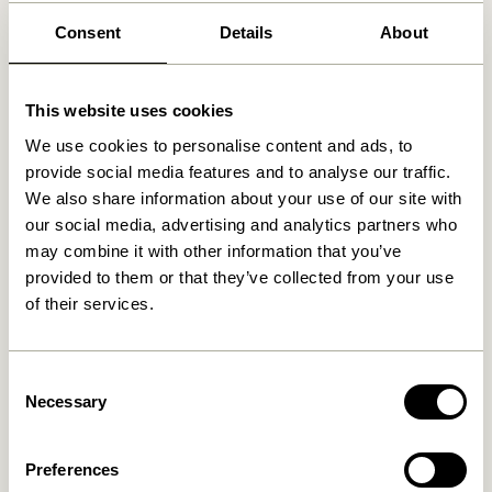
Consent
Details
About
Ähnliche Produkte
This website uses cookies
We use cookies to personalise content and ads, to
provide social media features and to analyse our traffic.
We also share information about your use of our site with
our social media, advertising and analytics partners who
may combine it with other information that you’ve
provided to them or that they’ve collected from your use
of their services.
Always Hocker Naturfarben
Smile Hocker
Burgundy/Grün
Consent
1.149,00
kr.
Necessary
Selection
1.149,00
kr.
In den warenkorb
In den warenkorb
Preferences