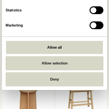
Statistics
Marketing
Allow all
Silo Hocker Schwarz
Alp Hocker Naturfarben
1.349,00
kr.
939,00
kr.
Allow selection
In den warenkorb
In den warenkorb
Deny