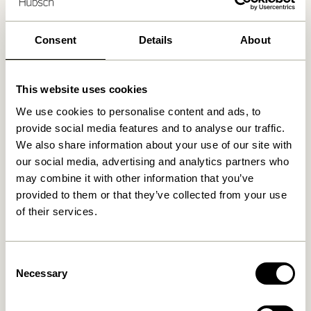
Kostenlose Lieferung über
499 DKK
*
Consent
Details
About
Ähnliche Produkte
This website uses cookies
We use cookies to personalise content and ads, to
provide social media features and to analyse our traffic.
We also share information about your use of our site with
our social media, advertising and analytics partners who
may combine it with other information that you’ve
provided to them or that they’ve collected from your use
of their services.
Consent
Less Beistelltisch
Futu Beistelltisch
Naturfarben
Naturfarben
Necessary
Selection
1.549,00
kr.
1.099,00
kr.
In den warenkorb
In den warenkorb