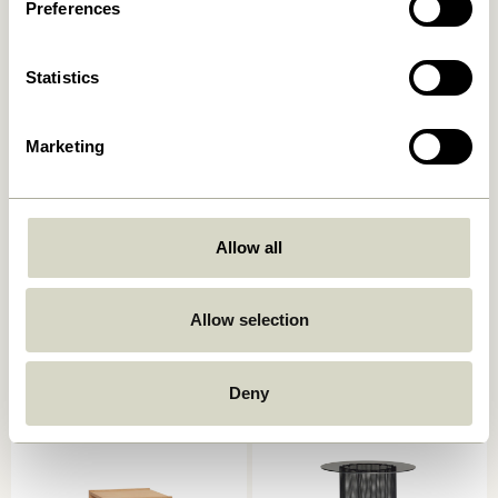
Preferences
Statistics
Marketing
Allow all
Koohi Beistelltisch
Platform Beistelltisch
Naturfarben
Sandfarben
1.149,00
kr.
1.399,00
kr.
Allow selection
In den warenkorb
In den warenkorb
Deny