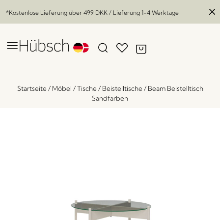
*Kostenlose Lieferung über
499 DKK
/ Lieferung 1-4 Werktage
Startseite
/
Möbel
/
Tische
/
Beistelltische
/
Beam Beistelltisch
Sandfarben