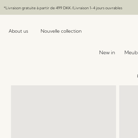
*Livraison gratuite à partir de
499 DKK
/Livraison 1-4 jours ouvrables
About us
Nouvelle collection
New in
Meub