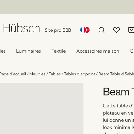
Site pro B2B
les
Luminaires
Textile
Accessoires maison
C
Page d'accueil
/
Meubles
/
Tables
/
Tables d'appoint
/
Beam Table d Sabl
Beam T
Cette table d’
plateau en ve
lui donne un a
look minimali