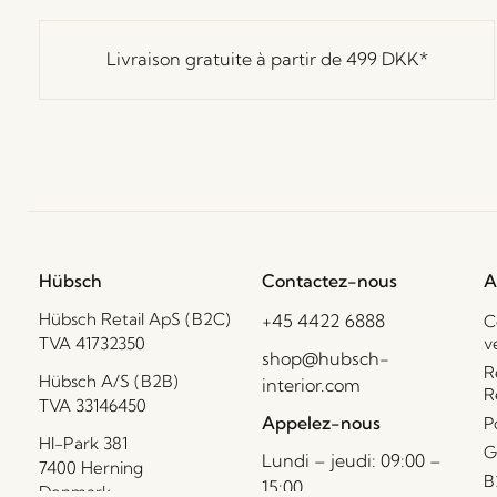
Livraison gratuite à partir de
499 DKK
*
Hübsch
Contactez-nous
A
Hübsch Retail ApS (B2C)
+45 4422 6888
C
TVA 41732350
v
shop@hubsch-
R
Hübsch A/S (B2B)
interior.com
R
TVA 33146450
Appelez-nous
P
HI-Park 381
G
Lundi – jeudi: 09:00 –
7400 Herning
B
15:00
Denmark