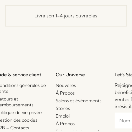
Livraison 1-4 jours ouvrables
ide & service client
Our Universe
Let's St
Rejoign
onditions générales de
Nouvelles
ente
bénéfic
Á Propos
etours et
ventes 
Salons et événements
emboursements
irrésisti
Stories
olitique de vie privée
Emploi
estion des cookies
Á Propos
2B – Contacts
Salons et événements