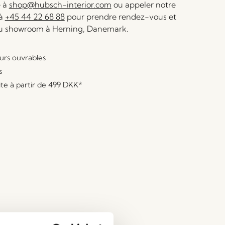
e à
shop@hubsch-interior.com
ou appeler notre
 à
+45 44 22 68 88
pour prendre rendez-vous et
au showroom à Herning, Danemark.
ours ouvrables
s
ite à partir de
499 DKK
*