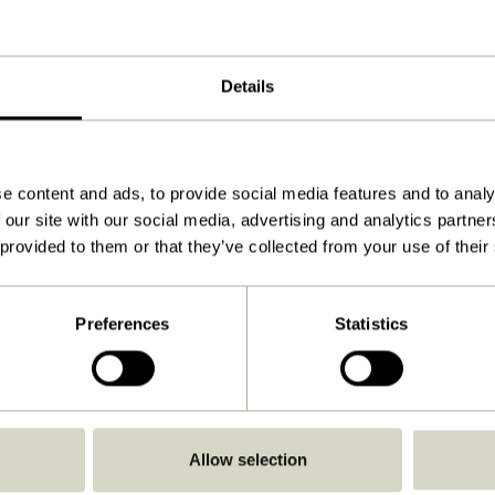
ø45xh42cm
2.750
Details
42
Oui
Télécharger
e content and ads, to provide social media features and to analy
 our site with our social media, advertising and analytics partn
Voir les instructions
 provided to them or that they’ve collected from your use of their
Non
Non
Preferences
Statistics
À l'intérieur
Allow selection