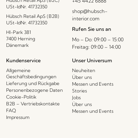
Hübsch Retail ApS (B2C)
+45 4422 6888
USt-IdNr. 41732350
shop@hubsch-
Hübsch Retail ApS (B2B)
interior.com
USt-IdNr. 41732350
Rufen Sie uns an
HI-Park 381
7400 Herning
Mo – Do: 09:00 – 15:00
Dänemark
Freitag: 09:00 – 14:00
Kundenservice
Unser Universum
Allgemeine
Neuheiten
Geschäftsbedingungen
Über uns
Lieferung und Rückgabe
Messen und Events
Personenbezogene Daten
Stories
Cookie-Politik
Jobs
B2B – Vertriebskontakte
Über uns
FAQ
Messen und Events
Impressum