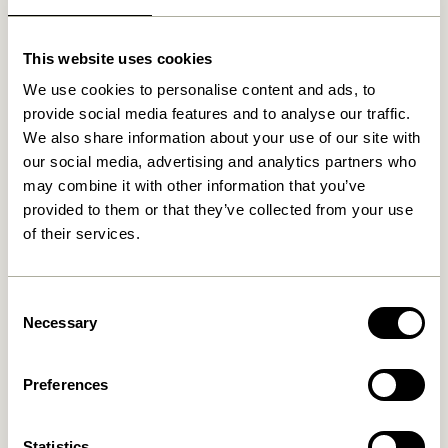
This website uses cookies
We use cookies to personalise content and ads, to
provide social media features and to analyse our traffic.
We also share information about your use of our site with
our social media, advertising and analytics partners who
may combine it with other information that you’ve
provided to them or that they’ve collected from your use
of their services.
Reflector Stehlampe
Reflector Stehlampe Braun
Orange
2.099,00
kr.
2.099,00
kr.
Consent
Necessary
Selection
In den warenkorb
In den warenkorb
Preferences
Statistics