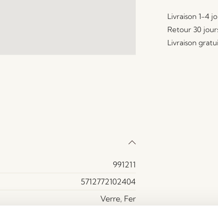
Livraison 1-4 j
Retour 30 jour
Livraison gratu
991211
5712772102404
Verre, Fer
Laiton, Transparent