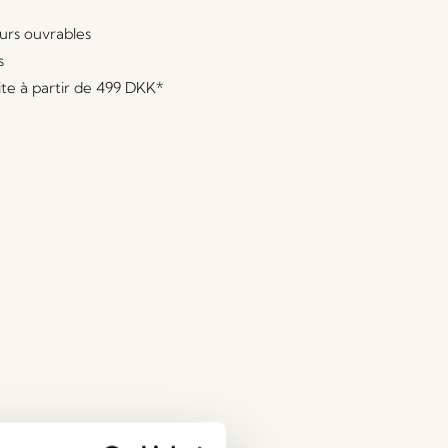
ours ouvrables
s
ite à partir de
499 DKK
*