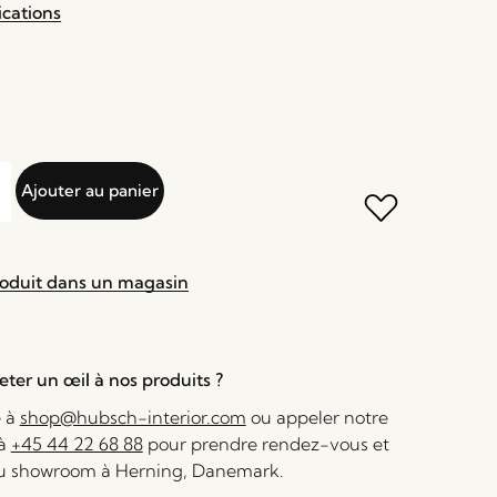
ications
Ajouter au panier
roduit dans un magasin
ter un œil à nos produits ?
e à
shop@hubsch-interior.com
ou appeler notre
 à
+45 44 22 68 88
pour prendre rendez-vous et
au showroom à Herning, Danemark.