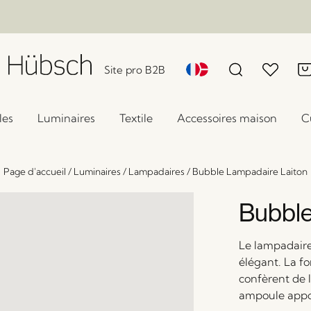
Site pro B2B
les
Luminaires
Textile
Accessoires maison
C
Page d'accueil
/
Luminaires
/
Lampadaires
/
Bubble Lampadaire Laiton
Bubble
Le lampadaire
élégant. La f
confèrent de 
ampoule appo