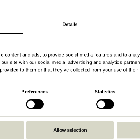
ø20xh147cm, E27
5.000
Details
Oui
Télécharger
Voir les instructions
e content and ads, to provide social media features and to analy
 our site with our social media, advertising and analytics partn
15,0
 provided to them or that they’ve collected from your use of their
E27
IP20
Preferences
Statistics
C
Avec câble / connecteur
Non
Non
Allow selection