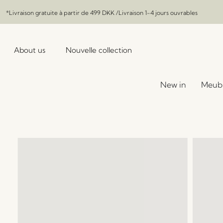
*Livraison gratuite à partir de
499 DKK
/Livraison 1-4 jours ouvrables
About us
Nouvelle collection
New in
Meub