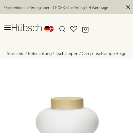
*Kostenlose Lieferung über
499 DKK
/ Lieferung 1-4 Werktage
Startseite
/
Beleuchtung
/
Tischlampen
/
Camp Tischlampe Beige