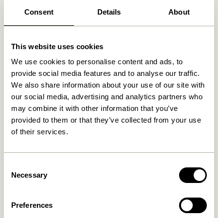
Consent
Details
About
Ähnliche Produkte
This website uses cookies
NEU
We use cookies to personalise content and ads, to
provide social media features and to analyse our traffic.
We also share information about your use of our site with
our social media, advertising and analytics partners who
may combine it with other information that you’ve
provided to them or that they’ve collected from your use
of their services.
Mush Tischlampe Mini
Tower Tischlampe Rot
Messingfarben
1.399,00
kr.
Consent
1.099,00
kr.
Necessary
Selection
In den warenkorb
In den warenkorb
Preferences