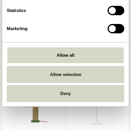
Statistics
Marketing
Book Tischlampe
Mush Tischlampe Mini Hell-
Sandfarben
Allow all
749,00
kr.
1.399,00
kr.
In den warenkorb
In den warenkorb
Allow selection
Deny