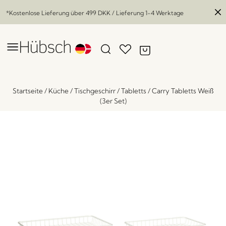
*Kostenlose Lieferung über
499 DKK
/ Lieferung 1-4 Werktage
Startseite
/
Küche
/
Tischgeschirr
/
Tabletts
/
Carry Tabletts Weiß
(3er Set)