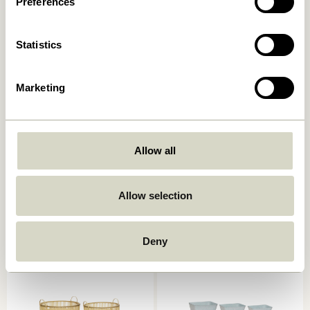
Preferences
Statistics
Marketing
Laundromat Wäschekorb
Current Korb
Allow all
Square Blau/Naturfarben
Naturfarben/Schwarz
(2er Set)
669,00
kr.
619,00
kr.
Allow selection
In den warenkorb
In den warenkorb
Deny