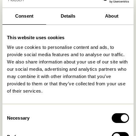
Consent
Details
About
Ähnliche Produkte
This website uses cookies
We use cookies to personalise content and ads, to
provide social media features and to analyse our traffic.
We also share information about your use of our site with
our social media, advertising and analytics partners who
may combine it with other information that you’ve
provided to them or that they’ve collected from your use
of their services.
Felt Korb Square Rot (3er
Pine Körbe
Set)
Naturfarben/ Multifarben
Consent
(2er Set)
469,00
kr.
1.249,00
kr.
Necessary
Selection
In den warenkorb
In den warenkorb