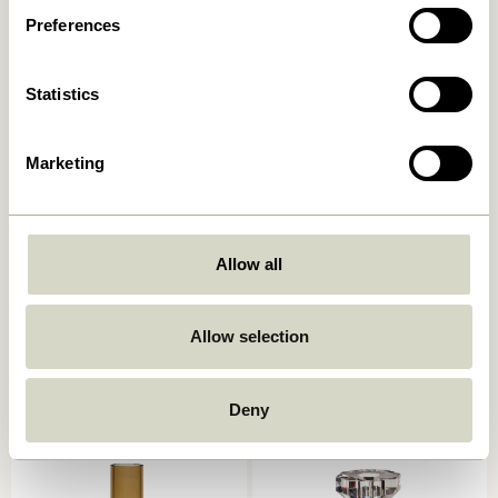
In den warenkorb
In den warenkorb
Preferences
Statistics
Marketing
Allow all
Kindred Kerzenhalter
Astro Kerzenhalter Rosa
Hellgrau (2er Set)
559,00
kr.
559,00
kr.
Allow selection
In den warenkorb
In den warenkorb
Deny