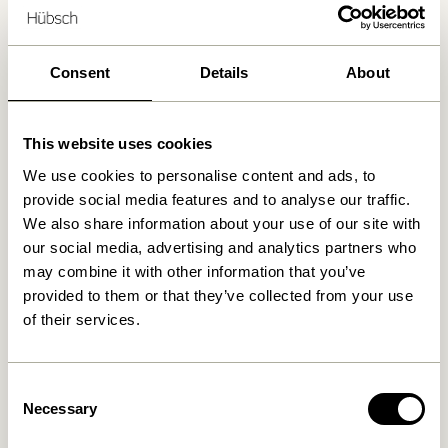
Kostenlose Lieferung über
499 DKK
*
Consent
Details
About
Ähnliche Produkte
This website uses cookies
We use cookies to personalise content and ads, to
provide social media features and to analyse our traffic.
We also share information about your use of our site with
our social media, advertising and analytics partners who
may combine it with other information that you’ve
provided to them or that they’ve collected from your use
of their services.
Doodle Kerzenhalter Blau
Block Kerzenhalter
Consent
Braun/Green & Gray/Rosa
(2er Set)
Necessary
Selection
76,00
kr.
419,00
kr.