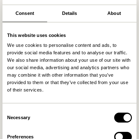
Consent
Details
About
Ähnliche Produkte
This website uses cookies
We use cookies to personalise content and ads, to
provide social media features and to analyse our traffic.
We also share information about your use of our site with
our social media, advertising and analytics partners who
may combine it with other information that you’ve
provided to them or that they’ve collected from your use
of their services.
Doodle Kerzenhalter Blau
Block Kerzenhalter
Braun/Green & Gray/Rosa
(2er Set)
76,00
kr.
Consent
419,00
kr.
Necessary
Selection
In den warenkorb
In den warenkorb
Preferences