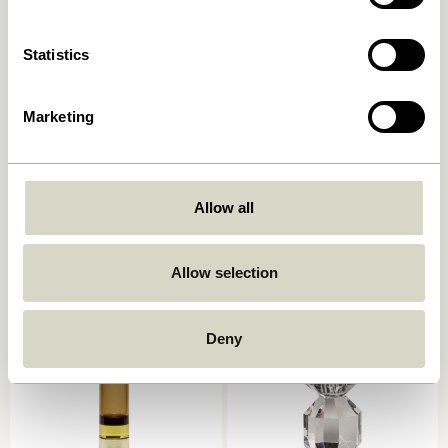
Statistics
Marketing
Kindred Kerzenhalter
Astro Kerzenhalter Rosa
Hellgrau (2er Set)
Allow all
559,00
kr.
559,00
kr.
Allow selection
In den warenkorb
In den warenkorb
Deny