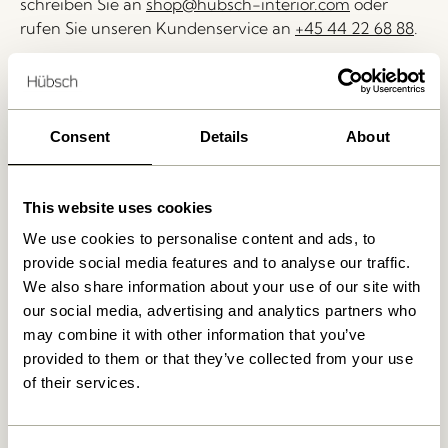
schreiben Sie an
shop@hubsch-interior.com
oder
rufen Sie unseren Kundenservice an
+45 44 22 68 88
.
Lieferung 1-4 Werktage
30 Tage Rückgaberecht
Consent
Details
About
Kostenlose Lieferung über
499 DKK
*
This website uses cookies
Ähnliche Produkte
We use cookies to personalise content and ads, to
provide social media features and to analyse our traffic.
We also share information about your use of our site with
our social media, advertising and analytics partners who
may combine it with other information that you’ve
provided to them or that they’ve collected from your use
of their services.