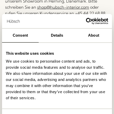
unserem Showroom in Herning, Dänemark. Bitte
schreiben Sie an
shop@hubsch-interior.com
oder
rufen Sie unseren Kundenservice an
+45 44 22 68 88
.
Lieferung 1-4 Werktage
30 Tage Rückgaberecht
Consent
Details
About
Kostenlose Lieferung über
499 DKK
*
This website uses cookies
We use cookies to personalise content and ads, to
Ähnliche Produkte
provide social media features and to analyse our traffic.
We also share information about your use of our site with
our social media, advertising and analytics partners who
may combine it with other information that you’ve
provided to them or that they’ve collected from your use
of their services.