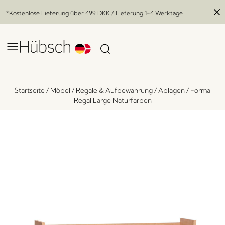
*Kostenlose Lieferung über
499 DKK
/ Lieferung 1-4 Werktage
Startseite
/
Möbel
/
Regale & Aufbewahrung
/
Ablagen
/
Forma
Regal Large Naturfarben