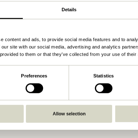
Natur
Details
100x28xh44cm
10.600
e content and ads, to provide social media features and to analy
5
 our site with our social media, advertising and analytics partn
30
 provided to them or that they’ve collected from your use of their
Nej
Se vejledning
Preferences
Statistics
Indendørs
Allow selection