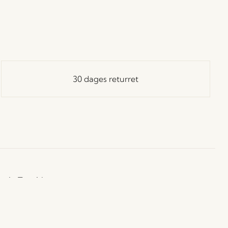
30 dages returret
ay in Touch!
 dig vores Hübsch-nyhedsbrev, og vær blandt de første
å besked om nyheder, udsalg, events og særlige tilbud.