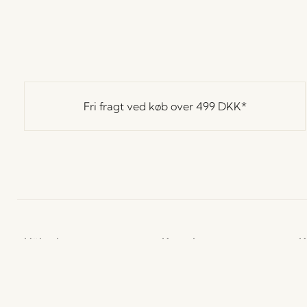
Fri fragt ved køb over
499 DKK
*
Hübsch
Kontakt
K
Hübsch Retail ApS (B2C)
+45 4422 6888
H
CVR 41732350
L
shop@hubsch-
P
Hübsch A/S (B2B)