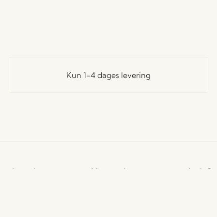
Kun 1-4 dages levering
undeservice
Vores univers
Let's St
Tilmeld
andelsbetingelser
Nyheder
til at f
evering og returnering
Om os
rivatlivspolitik
Messer