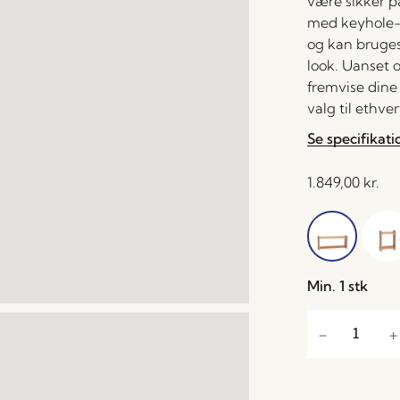
være sikker p
med keyhole-
og kan bruges 
look. Uanset 
fremvise dine
valg til ethver
Se specifikati
1.849,00
kr.
Min. 1 stk