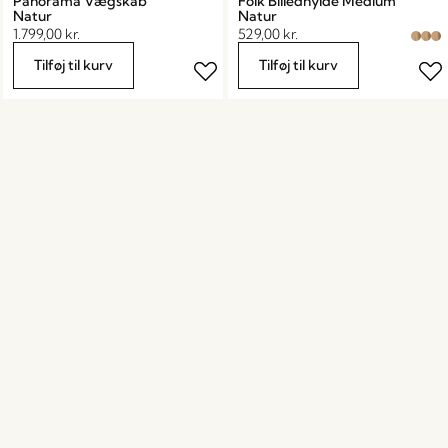
Panorama Vægskab
Folk Billedhylde Medium
Natur
Natur
1.799,00
kr.
529,00
kr.
Tilføj til kurv
Tilføj til kurv