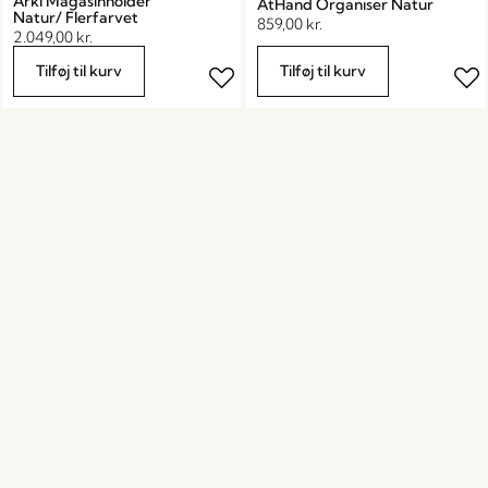
Arki Magasinholder
AtHand Organiser Natur
Natur/ Flerfarvet
859,00
kr.
2.049,00
kr.
Tilføj til kurv
Tilføj til kurv