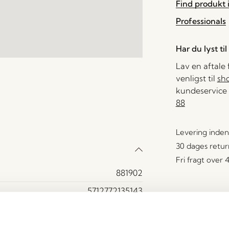
Find produkt i
Professionals
Har du lyst ti
Lav en aftale
venligst til
sh
kundeservice 
88
Levering inden
30 dages retur
Fri fragt over
881902
5712772135143
MDF, Egetræsfiner
Ja