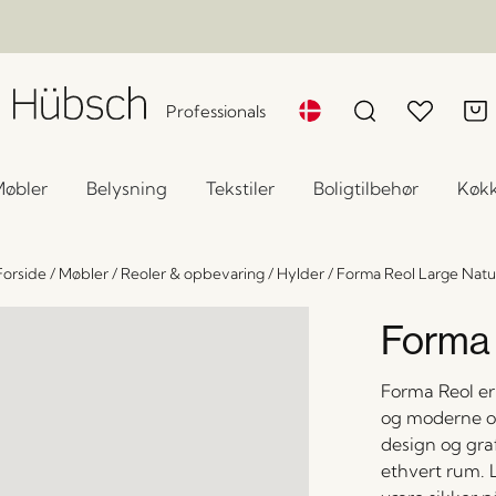
Professionals
øbler
Belysning
Tekstiler
Boligtilbehør
Køk
Forside
/
Møbler
/
Reoler & opbevaring
/
Hylder
/
Forma Reol Large Natu
Forma 
Forma Reol er 
og moderne op
design og graf
ethvert rum. 