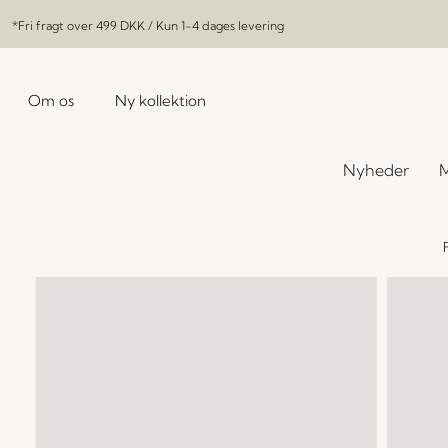
*Fri fragt over
499 DKK
/ Kun 1-4 dages levering
Om os
Ny kollektion
Nyheder
M