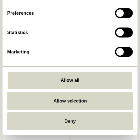
2.299,00
kr.
2.299,00
kr.
Preferences
In den warenkorb
In den warenkorb
Statistics
Marketing
Allow all
Push Servierwagen Schwarz
Zephyr Servierwagen Grün
1.299,00
kr.
Allow selection
2.049,00
kr.
In den warenkorb
In den warenkorb
Deny