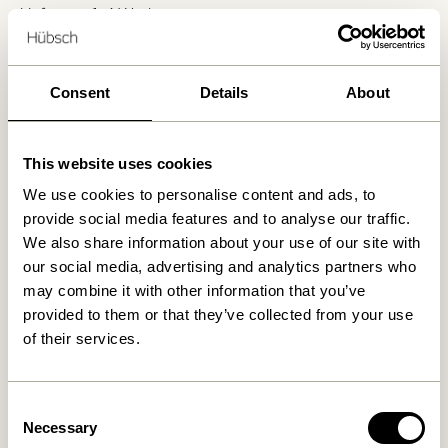
Lieferung 1-4 Werktage
30 Tage Rückgaberecht
Kostenlose Lieferung über
499 DKK
*
Consent
Details
About
Ähnliche Produkte
This website uses cookies
We use cookies to personalise content and ads, to
provide social media features and to analyse our traffic.
We also share information about your use of our site with
our social media, advertising and analytics partners who
may combine it with other information that you’ve
provided to them or that they’ve collected from your use
of their services.
Consent
Crayon Servierwagen
Crayon Servierwagen
Necessary
Selection
Naturfarben
Multifarben