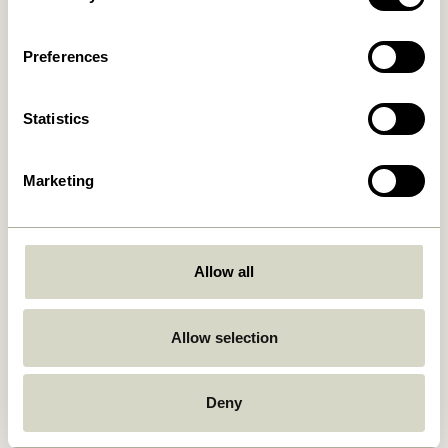
8.899,00
kr.
Ajouter au panier
Ajouter au panier
Preferences
Statistics
Marketing
Allow all
Oblique Table à manger
Ground Table à manger
Ronde Olive
Carré Naturel
7.249,00
kr.
Allow selection
6.599,00
kr.
Ajouter au panier
Ajouter au panier
Deny