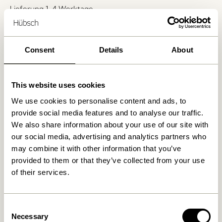
Lieferung 1-4 Werktage
30 Tage Rückgaberecht
Kostenlose Lieferung über
499 DKK
*
Consent
Details
About
Ähnliche Produkte
This website uses cookies
We use cookies to personalise content and ads, to
provide social media features and to analyse our traffic.
NEU
We also share information about your use of our site with
our social media, advertising and analytics partners who
may combine it with other information that you’ve
provided to them or that they’ve collected from your use
of their services.
Consent
Arch Esszimmerstuhl
Arch Esszimmerstuhl
Necessary
Selection
Hellgrau
Schwarz