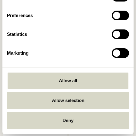
1.849,00
kr.
1.849,00
kr.
Preferences
In den warenkorb
In den warenkorb
Statistics
Marketing
Allow all
Koi Esszimmerstuhl
Oblique Esszimmerstuhl
Braun/Grün/Lila
Naturfarben
Allow selection
1.599,00
kr.
3.049,00
kr.
In den warenkorb
In den warenkorb
Deny