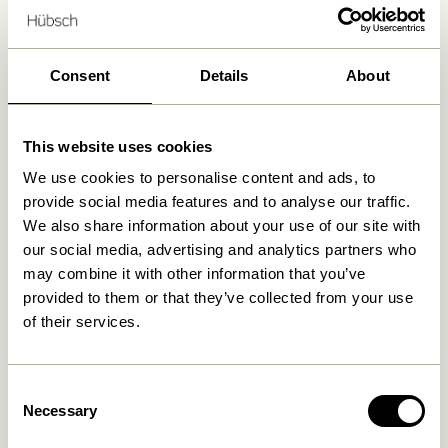
Lieferung 1-4 Werktage
30 Tage Rückgaberecht
Kostenlose Lieferung über
499 DKK
*
Consent
Details
About
This website uses cookies
Ähnliche Produkte
We use cookies to personalise content and ads, to
provide social media features and to analyse our traffic.
We also share information about your use of our site with
our social media, advertising and analytics partners who
may combine it with other information that you’ve
provided to them or that they’ve collected from your use
of their services.
Consent
Necessary
Selection
Arkivé Schreibtisch
Attract Magnete
Organizer Naturfarben
Naturfarben