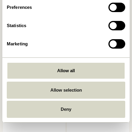
419,00
kr.
39,00
kr.
Preferences
In den warenkorb
In den warenkorb
Statistics
Marketing
Allow all
Sortit Organizer
Afour Tablett Naturfarben
Multifarben (4er Set)
Allow selection
649,00
kr.
859,00
kr.
In den warenkorb
In den warenkorb
Deny