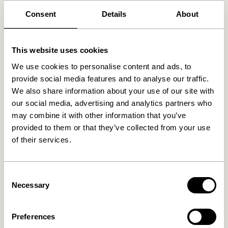
Consent
Details
About
Ähnliche Produkte
This website uses cookies
We use cookies to personalise content and ads, to
provide social media features and to analyse our traffic.
We also share information about your use of our site with
our social media, advertising and analytics partners who
may combine it with other information that you’ve
provided to them or that they’ve collected from your use
of their services.
Kanso Schreibtisch
Attract Magnete
Organizer Gelb
Naturfarben
Consent
39,00
kr.
Necessary
309,00
kr.
Selection
In den warenkorb
In den warenkorb
Preferences