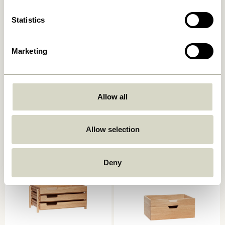
Statistics
Marketing
Allow all
Sortit Organizer
Afour Tablett Naturfarben
Multifarben (4er Set)
649,00
kr.
859,00
kr.
Allow selection
In den warenkorb
In den warenkorb
Deny