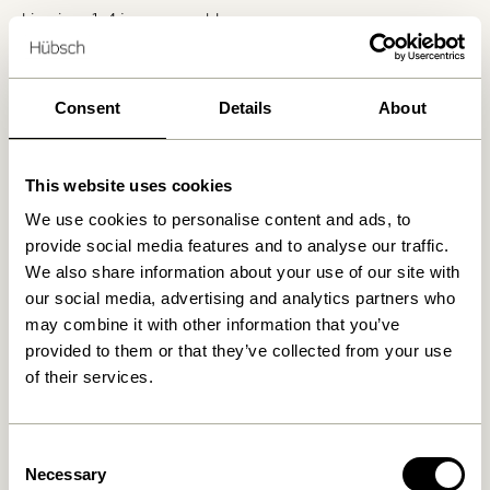
Livraison 1-4 jours ouvrables
Retour 30 jours
Livraison gratuite à partir de
499 DKK
*
Consent
Details
About
Produits similaires
This website uses cookies
We use cookies to personalise content and ads, to
provide social media features and to analyse our traffic.
We also share information about your use of our site with
our social media, advertising and analytics partners who
may combine it with other information that you’ve
provided to them or that they’ve collected from your use
of their services.
Consent
Arkivé Organiseur de
Attract Aimants Naturel
Necessary
Selection
bureau Naturel
39,00
kr.