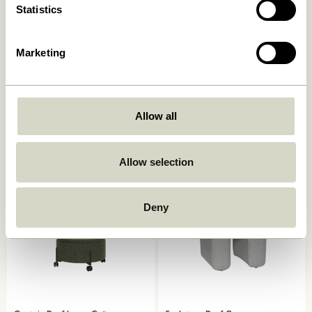
Statistics
Marketing
Mochi Pouf
Mochi Pouf
Blau/ Multifarben
Sandfarben/ Multifarben
Allow all
1.549,00
kr.
1.549,00
kr.
In den warenkorb
In den warenkorb
Allow selection
-30%
Deny