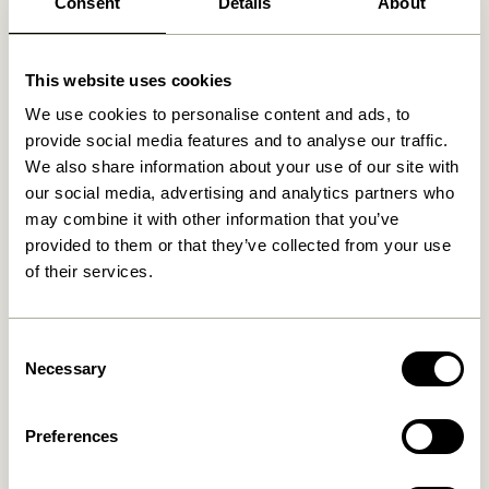
Ähnliche Produkte
Consent
Details
About
This website uses cookies
We use cookies to personalise content and ads, to
provide social media features and to analyse our traffic.
We also share information about your use of our site with
our social media, advertising and analytics partners who
may combine it with other information that you’ve
provided to them or that they’ve collected from your use
of their services.
Rocco Pouf Ocker
Rocco Pouf Hellgrün
1.299,00
kr.
1.299,00
kr.
Consent
In den warenkorb
In den warenkorb
Necessary
Selection
Preferences