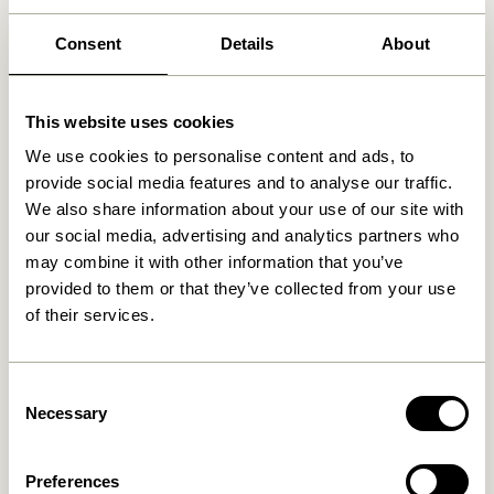
Consent
Details
About
Ähnliche Produkte
This website uses cookies
We use cookies to personalise content and ads, to
provide social media features and to analyse our traffic.
We also share information about your use of our site with
our social media, advertising and analytics partners who
may combine it with other information that you’ve
provided to them or that they’ve collected from your use
of their services.
Pine Körbe
Cheery Körbe Naturfarben
Naturfarben/ Multifarben
(2er Set)
(2er Set)
999,00
kr.
Consent
1.249,00
kr.
Necessary
Selection
In den warenkorb
In den warenkorb
Preferences