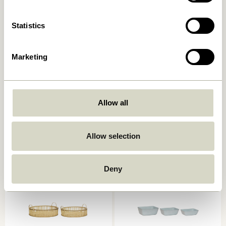
Statistics
Marketing
Laundromat Wäschekorb
Current Korb
Square Blau/Naturfarben
Naturfarben/Schwarz
Allow all
(2er Set)
669,00
kr.
619,00
kr.
Allow selection
In den warenkorb
In den warenkorb
Deny