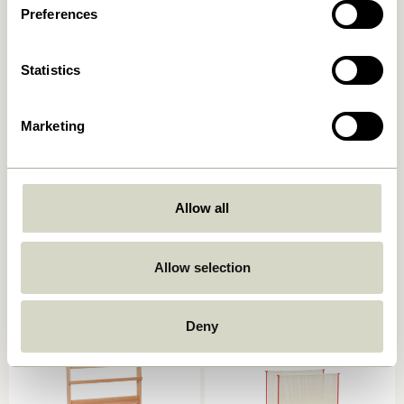
In den warenkorb
In den warenkorb
Preferences
-30%
Statistics
Marketing
Allow all
Tick Magazine Holder
Display Magazine Holder
Sand/Yellow
Natural
1.249,00
kr.
874,30
kr.
1.299,00
kr.
Allow selection
In den warenkorb
In den warenkorb
Deny
OUTDOOR