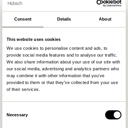
Kostenlose Lieferung über
499 DKK
*
Consent
Details
About
Ähnliche Produkte
This website uses cookies
We use cookies to personalise content and ads, to
provide social media features and to analyse our traffic.
We also share information about your use of our site with
our social media, advertising and analytics partners who
may combine it with other information that you’ve
provided to them or that they’ve collected from your use
of their services.
Gap Magazine Holder
Inbetween Magazine Holder
Consent
Natural
Light grey
Necessary
Selection
1.299,00
kr.
389,00
kr.