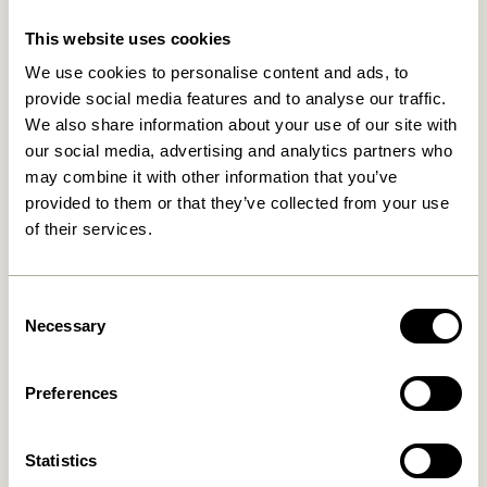
This website uses cookies
We use cookies to personalise content and ads, to
provide social media features and to analyse our traffic.
We also share information about your use of our site with
our social media, advertising and analytics partners who
may combine it with other information that you’ve
provided to them or that they’ve collected from your use
Mush Tischlampe Mini
Tower Tischlampe Rot
Messingfarben
of their services.
1.399,00
kr.
1.099,00
kr.
In den warenkorb
In den warenkorb
Consent
Necessary
Selection
Preferences
Statistics