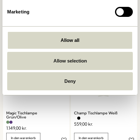
Marketing
Book Tischlampe
Mush Tischlampe Mini Hell-
Sandfarben
749,00
kr.
1.399,00
kr.
In den warenkorb
In den warenkorb
Allow all
Allow selection
Deny
Magic Tischlampe
Champ Tischlampe Weiß
Grün/Olive
559,00
kr.
1.149,00
kr.
In den warenkorb
In den warenkorb