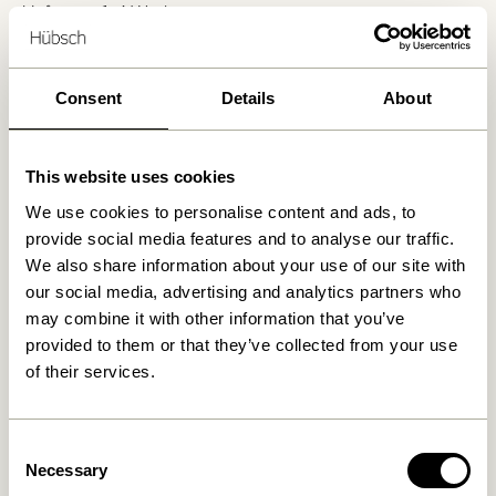
Lieferung 1-4 Werktage
30 Tage Rückgaberecht
Kostenlose Lieferung über
499 DKK
*
Consent
Details
About
Ähnliche Produkte
This website uses cookies
We use cookies to personalise content and ads, to
provide social media features and to analyse our traffic.
We also share information about your use of our site with
our social media, advertising and analytics partners who
may combine it with other information that you’ve
provided to them or that they’ve collected from your use
of their services.
Consent
Disco Regal Small
Long Regal Naturfarben
Necessary
Selection
Naturfarben
2.299,00
kr.