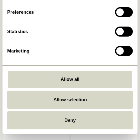
3.499,00
kr.
Preferences
In den warenkorb
In den warenkorb
Statistics
Marketing
Allow all
Momentum Schrank
Heritage Regal Large
Naturfarben
Naturfarben
Allow selection
4.849,00
kr.
5.499,00
kr.
In den warenkorb
In den warenkorb
Deny