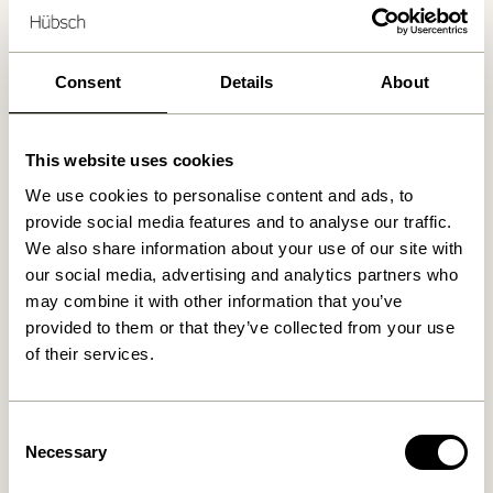
Livraison gratuite à partir de
499 DKK
*
Consent
Details
About
Produits similaires
This website uses cookies
We use cookies to personalise content and ads, to
provide social media features and to analyse our traffic.
We also share information about your use of our site with
our social media, advertising and analytics partners who
may combine it with other information that you’ve
provided to them or that they’ve collected from your use
of their services.
Disco Étagère Small Naturel
Long Tablette Naturel
Consent
2.299,00
kr.
3.499,00
kr.
Necessary
Selection
Ajouter au panier
Ajouter au panier