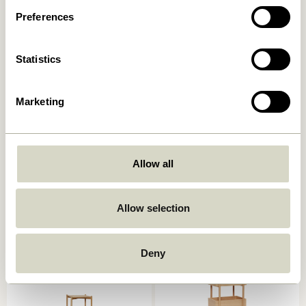
Preferences
Statistics
Marketing
Allow all
Momentum Buffet Naturel
Heritage Étagère Large
Naturel
4.849,00
kr.
5.499,00
kr.
Allow selection
Ajouter au panier
Ajouter au panier
Deny