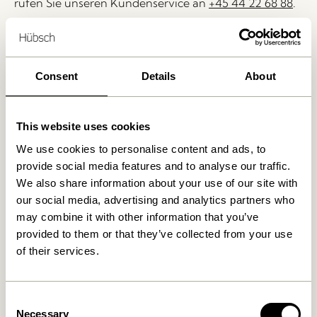
rufen Sie unseren Kundenservice an
+45 44 22 68 88
.
Lieferung 1-4 Werktage
30 Tage Rückgaberecht
Consent
Details
About
Kostenlose Lieferung über
499 DKK
*
This website uses cookies
We use cookies to personalise content and ads, to
Ähnliche Produkte
provide social media features and to analyse our traffic.
We also share information about your use of our site with
NEU
our social media, advertising and analytics partners who
may combine it with other information that you’ve
provided to them or that they’ve collected from your use
of their services.
Consent
Necessary
Selection