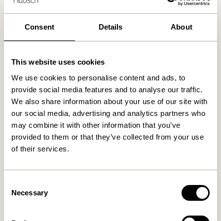
Consent
Details
About
Ähnliche Produkte
This website uses cookies
We use cookies to personalise content and ads, to
provide social media features and to analyse our traffic.
We also share information about your use of our site with
our social media, advertising and analytics partners who
may combine it with other information that you’ve
provided to them or that they’ve collected from your use
of their services.
Doodle Kerzenhalter Blau
Block Kerzenhalter
Braun/Green & Gray/Rosa
(2er Set)
Consent
76,00
kr.
419,00
kr.
Necessary
Selection
In den warenkorb
In den warenkorb