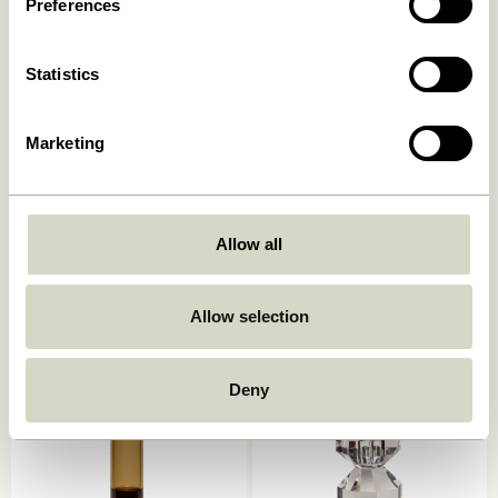
Preferences
Statistics
Marketing
Kindred Kerzenhalter
Astro Kerzenhalter Rosa
Allow all
Hellgrau (2er Set)
559,00
kr.
559,00
kr.
Allow selection
In den warenkorb
In den warenkorb
Deny