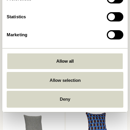
Statistics
Marketing
Ori Kissen Olive/Beige
Muted Sitzauflage
Allow all
Dunkelgrau
449,00
kr.
249,00
kr.
Allow selection
In den warenkorb
In den warenkorb
-40%
Deny