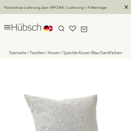
*Kostenlose Lieferung über
499 DKK
/ Lieferung 1-4 Werktage
Startseite
/
Textilien
/
Kissen
/
Speckle Kissen Blau/Sandfarben