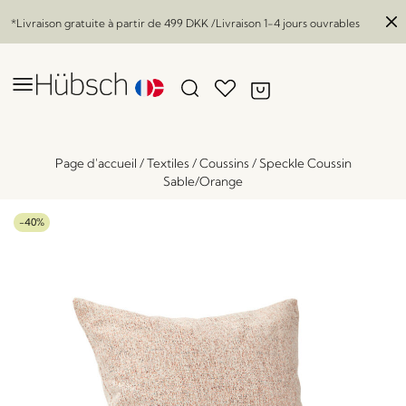
*Livraison gratuite à partir de
499 DKK
/Livraison 1-4 jours ouvrables
Page d'accueil
/
Textiles
/
Coussins
/
Speckle Coussin
Sable/Orange
-40%