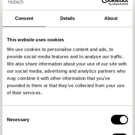
Consent
Details
About
Produits similaires
This website uses cookies
We use cookies to personalise content and ads, to
provide social media features and to analyse our traffic.
We also share information about your use of our site with
our social media, advertising and analytics partners who
may combine it with other information that you’ve
provided to them or that they’ve collected from your use
of their services.
Blend Coussin Bleu foncé
Blend Coussin Bleu claire
419,00
kr.
419,00
kr.
Consent
Necessary
Ajouter au panier
Ajouter au panier
Selection