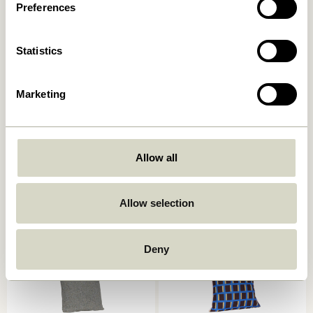
Preferences
Statistics
Marketing
Ori Coussin Olive/Beige
Muted Coussin d Gris foncé
Allow all
449,00
kr.
249,00
kr.
Ajouter au panier
Ajouter au panier
Allow selection
-40%
Deny