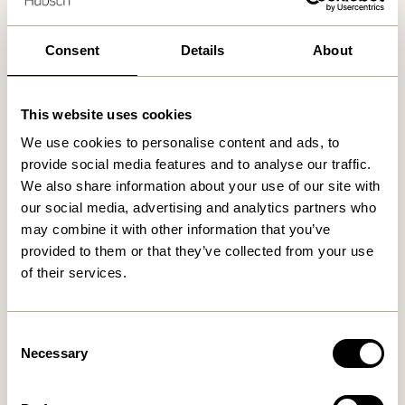
30 Tage Rückgaberecht
Kostenlose Lieferung über
499 DKK
*
Consent
Details
About
This website uses cookies
Ähnliche Produkte
We use cookies to personalise content and ads, to
provide social media features and to analyse our traffic.
We also share information about your use of our site with
our social media, advertising and analytics partners who
may combine it with other information that you’ve
provided to them or that they’ve collected from your use
of their services.
Consent
Nobby Schrank Naturfarben
Nobby Konsolentisch
Necessary
Selection
Naturfarben
8.099,00
kr.
3.849,00
kr.