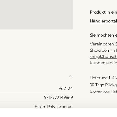
Produkt in ei
Händlerportal
Sie möchten e
Vereinbaren S
Showroom in H
shop@hubsch-
Kundenservic
Lieferung 1-4
30 Tage Rückg
962124
Kostenlose Li
5712772149669
Eisen, Polycarbonat
Sandfarben