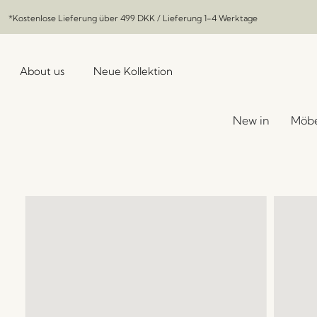
*Kostenlose Lieferung über
499 DKK
/ Lieferung 1-4 Werktage
About us
Neue Kollektion
New in
Möbe