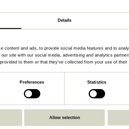
ø10xh30cm
530
Details
Ja
Herunterladen
e content and ads, to provide social media features and to analy
Anleitung ansehen
 our site with our social media, advertising and analytics partn
1,0
 provided to them or that they’ve collected from your use of their
25,00
Nicht-austauschbare LED
Preferences
Statistics
IP44
Kein Stecker
Wiederaufladbar
Allow selection
Ja