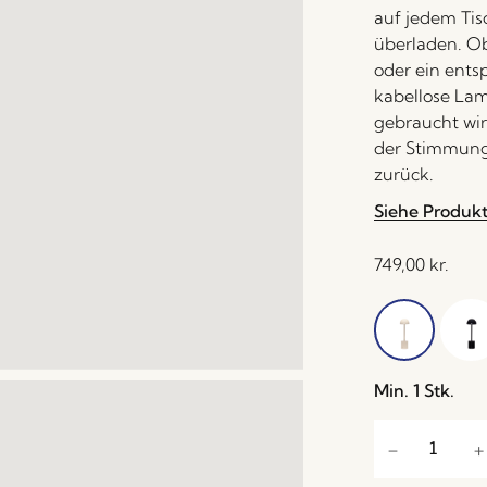
auf jedem Tis
überladen. O
oder ein ents
kabellose Lam
gebraucht wir
der Stimmung
zurück.
Siehe Produk
749,00
kr.
Min. 1 Stk.