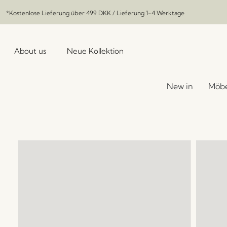
*Kostenlose Lieferung über
499 DKK
/ Lieferung 1-4 Werktage
About us
Neue Kollektion
New in
Möbe