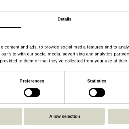
ø10xh30cm
530
Details
Ja
Herunterladen
e content and ads, to provide social media features and to analy
Anleitung ansehen
 our site with our social media, advertising and analytics partn
1,0
 provided to them or that they’ve collected from your use of their
25,00
Nicht-austauschbare LED
Preferences
Statistics
IP44
Kein Stecker
Wiederaufladbar
Allow selection
Ja