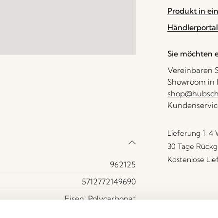
Produkt in ei
Händlerportal
Sie möchten e
Vereinbaren S
Showroom in H
shop@hubsch-
Kundenservic
Lieferung 1-4
30 Tage Rückg
Kostenlose Li
962125
5712772149690
Eisen, Polycarbonat
Schwarz