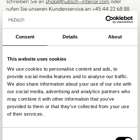
schreiben Sie an
shop@hubsch-interior.com
oder
rufen Sie unseren Kundenservice an
+45 44 22 68 88
.
Lieferung 1-4 Werktage
30 Tage Rückgaberecht
Consent
Details
About
Kostenlose Lieferung über
499 DKK
*
This website uses cookies
We use cookies to personalise content and ads, to
Ähnliche Produkte
provide social media features and to analyse our traffic.
We also share information about your use of our site with
our social media, advertising and analytics partners who
may combine it with other information that you’ve
provided to them or that they’ve collected from your use
of their services.
Consent