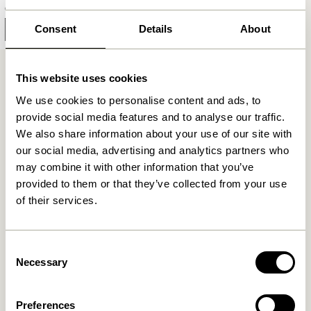
699,00
kr.
Consent
Details
About
Ajouter au panier
This website uses cookies
We use cookies to personalise content and ads, to
provide social media features and to analyse our traffic.
We also share information about your use of our site with
our social media, advertising and analytics partners who
Livraison gratuite à partir de
499 DKK
*
may combine it with other information that you’ve
provided to them or that they’ve collected from your use
of their services.
Livraison 1-4 jours ouvrables
Consent
Necessary
Selection
Retour 30 jours
Preferences