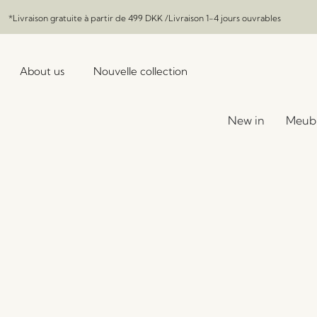
*Livraison gratuite à partir de
499 DKK
/Livraison 1-4 jours ouvrables
About us
Nouvelle collection
New in
Meub