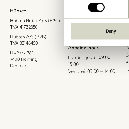
Hübsch
Contactez-nous
A
Hübsch Retail ApS (B2C)
+45 4422 6888
C
TVA 41732350
v
shop@hubsch-
Deny
R
Hübsch A/S (B2B)
interior.com
R
TVA 33146450
Appelez-nous
P
HI-Park 381
G
Lundi – jeudi: 09:00 –
7400 Herning
B
15:00
Denmark
F
Vendrei: 09:00 – 14:00