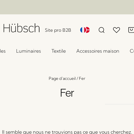
Site pro B2B
les
Luminaires
Textile
Accessoires maison
C
Page d'accueil
/
Fer
Fer
Il semble que nous ne trouvions pas ce que vous cherchez.