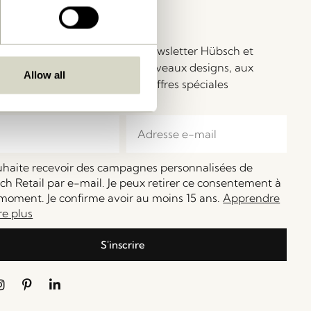
ay in Touch!
ez la communauté de notre newsletter Hübsch et
iez d’un accès exclusif aux nouveaux designs, aux
Allow all
flash, aux événements et aux offres spéciales
bles.
ouhaite recevoir des campagnes personnalisées de
h Retail par e-mail. Je peux retirer ce consentement à
moment. Je confirme avoir au moins 15 ans.
Apprendre
re plus
S'inscrire