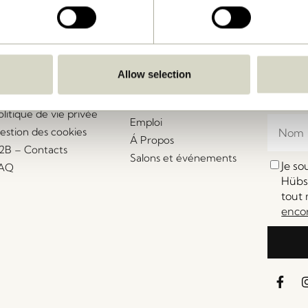
ide & service client
Our Universe
Let's St
Rejoign
onditions générales de
Nouvelles
ente
bénéfic
Á Propos
Allow selection
etours et
ventes 
Salons et événements
emboursements
irrésisti
Stories
olitique de vie privée
Emploi
estion des cookies
Á Propos
2B – Contacts
Salons et événements
Je s
AQ
Hübsc
tout 
enco