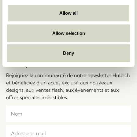
vente
Á Propos
Retours et
Salons et événements
Allow all
Remboursements
Stories
Politique de vie privée
Emploi
Gestion des cookies
Á Propos
Allow selection
B2B – Contacts
Salons et événements
FAQ
Deny
Let's Stay in Touch!
Rejoignez la communauté de notre newsletter Hübsch
et bénéficiez d’un accès exclusif aux nouveaux
designs, aux ventes flash, aux événements et aux
offres spéciales irrésistibles.