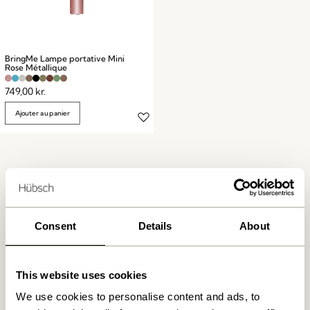
BringMe Lampe portative Mini
Rose Métallique
749,00
kr.
Ajouter au panier
Consent
Details
About
Livraison gratuite à partir de
499 DKK
*
This website uses cookies
We use cookies to personalise content and ads, to
Livraison 1-4 jours ouvrables