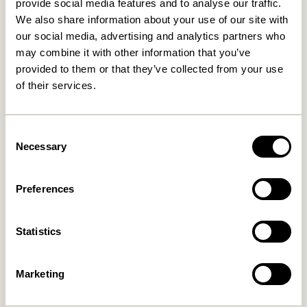
provide social media features and to analyse our traffic.
We also share information about your use of our site with
our social media, advertising and analytics partners who
Retour 30 jours
may combine it with other information that you’ve
provided to them or that they’ve collected from your use
of their services.
Hübsch
Contactez-nous
Hübsch Retail ApS (B2C)
+45 4422 6888
Consent
TVA 41732350
Necessary
Selection
shop@hubsch-
Hübsch A/S (B2B)
interior.com
TVA 33146450
Preferences
Appelez-nous
HI-Park 381
7400 Herning
Lundi – jeudi: 09:00 –
Denmark
15:00
Statistics
Vendrei: 09:00 – 14:00
Marketing
Aide & service client
Our Universe
Conditions générales de
Nouvelles