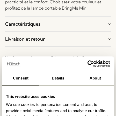
practicité et le confort. Choisissez votre couleur et
profitez de la lampe portable BringMe Mini !
Caractéristiques
Livraison et retour
Voulez-vous jeter un œil à nos produits ?
Veuillez écrire à
shop@hubsch-interior.com
ou
appeler notre service client à
+45 44 22 68 88
pour
Consent
Details
About
prendre rendez-vous et nous visitez au showroom à
Herning, Danemark.
This website uses cookies
Livraison 1-4 jours ouvrables
We use cookies to personalise content and ads, to
Retour 30 jours
provide social media features and to analyse our traffic.
Livraison gratuite à partir de
499 DKK
*