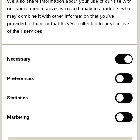
We also share information about your use of our site with
our social media, advertising and analytics partners who
may combine it with other information that you’ve
provided to them or that they’ve collected from your use
Produits similaires
of their services.
Consent
Necessary
Selection
Preferences
Statistics
Taten Lampe portative
Taten Lampe portative
Laiton
Sable
Marketing
749,00
kr.
749,00
kr.
Ajouter au panier
Ajouter au panier