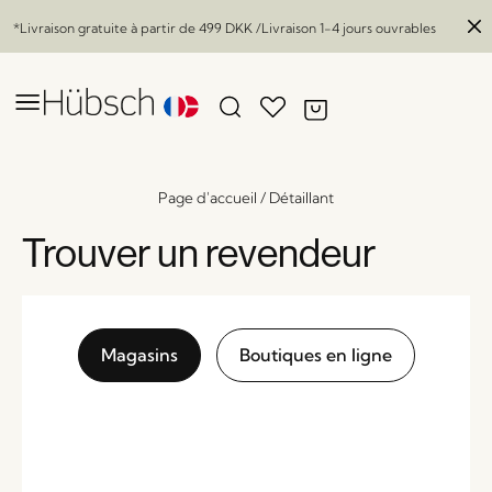
*Livraison gratuite à partir de
499 DKK
/Livraison 1-4 jours ouvrables
Page d'accueil
/
Détaillant
Trouver un revendeur
Magasins
Boutiques en ligne
Teddy Fauteuil lounge Bleu
x