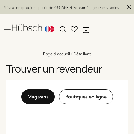
*Livraison gratuite à partir de
499 DKK
/Livraison 1-4 jours ouvrables
Page d'accueil
/
Détaillant
Trouver un revendeur
Magasins
Boutiques en ligne
Square Paniers Noir (set de 3)
x