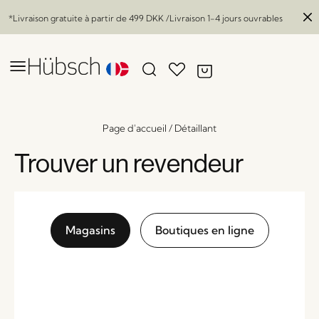
*Livraison gratuite à partir de
499 DKK
/Livraison 1-4 jours ouvrables
Page d'accueil
/
Détaillant
Trouver un revendeur
Magasins
Boutiques en ligne
Glitz Table basse Naturel
x