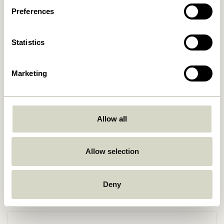
Preferences
Statistics
Marketing
Retourner
Allow all
Livraison gratuite à partir de
499 DKK
*
Allow selection
Deny
Livraison 1-4 jours ouvrables