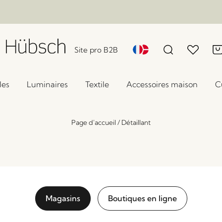
Site pro B2B
les
Luminaires
Textile
Accessoires maison
C
Page d'accueil
/
Détaillant
Magasins
Boutiques en ligne