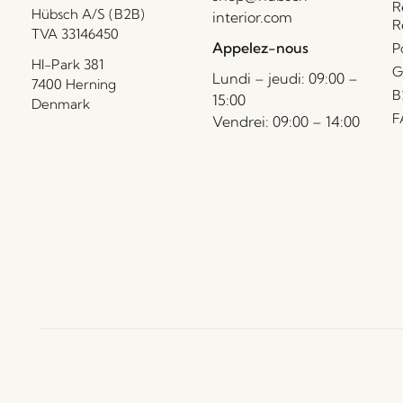
R
Hübsch A/S (B2B)
interior.com
R
TVA 33146450
Appelez-nous
P
HI-Park 381
G
Lundi – jeudi: 09:00 –
7400 Herning
B
15:00
Denmark
F
Vendrei: 09:00 – 14:00