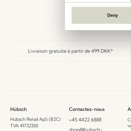
Deny
Livraison gratuite à partir de
499 DKK
*
Hübsch
Contactez-nous
A
Hübsch Retail ApS (B2C)
+45 4422 6888
C
TVA 41732350
v
shop@hubsch-