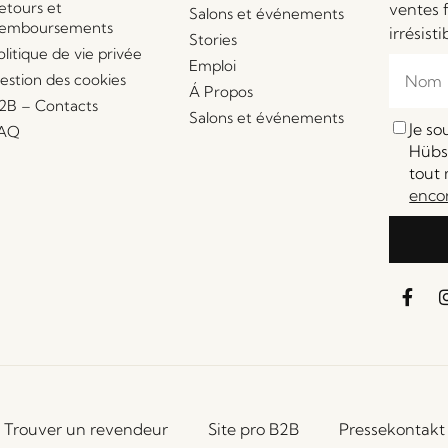
etours et
ventes 
Salons et événements
emboursements
irrésisti
Stories
olitique de vie privée
Emploi
estion des cookies
Á Propos
2B – Contacts
Salons et événements
Je s
AQ
Hübsc
tout 
enco
Trouver un revendeur
Site pro B2B
Pressekontakt