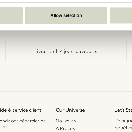
Retourner
Allow selection
Livraison 1-4 jours ouvrables
ide & service client
Our Universe
Let's St
Rejoign
onditions générales de
Nouvelles
ente
bénéfic
Á Propos